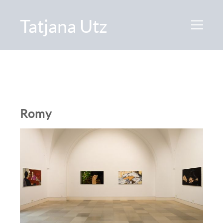
Tatjana Utz
Romy