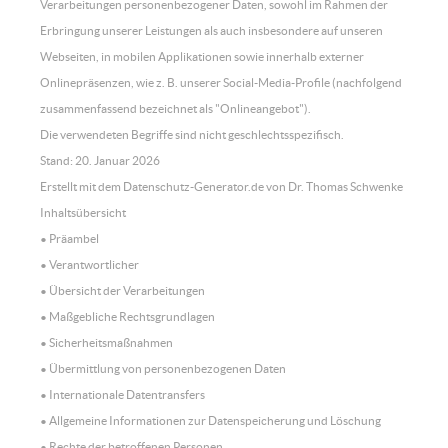
Verarbeitungen personenbezogener Daten, sowohl im Rahmen der
Erbringung unserer Leistungen als auch insbesondere auf unseren
Webseiten, in mobilen Applikationen sowie innerhalb externer
Onlinepräsenzen, wie z. B. unserer Social-Media-Profile (nachfolgend
zusammenfassend bezeichnet als "Onlineangebot").
Die verwendeten Begriffe sind nicht geschlechtsspezifisch.
Stand: 20. Januar 2026
Erstellt mit dem Datenschutz-Generator.de von Dr. Thomas Schwenke
Inhaltsübersicht
• Präambel
• Verantwortlicher
• Übersicht der Verarbeitungen
• Maßgebliche Rechtsgrundlagen
• Sicherheitsmaßnahmen
• Übermittlung von personenbezogenen Daten
• Internationale Datentransfers
• Allgemeine Informationen zur Datenspeicherung und Löschung
• Rechte der betroffenen Personen