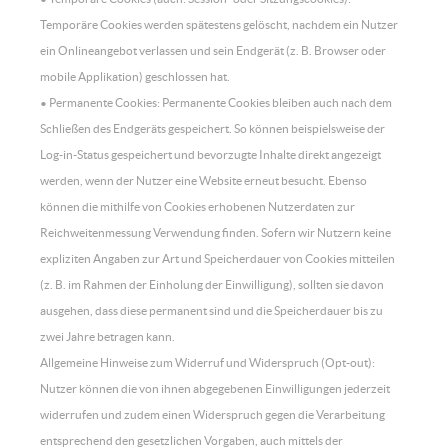
Temporäre Cookies werden spätestens gelöscht, nachdem ein Nutzer
ein Onlineangebot verlassen und sein Endgerät (z. B. Browser oder
mobile Applikation) geschlossen hat.
• Permanente Cookies: Permanente Cookies bleiben auch nach dem
Schließen des Endgeräts gespeichert. So können beispielsweise der
Log-in-Status gespeichert und bevorzugte Inhalte direkt angezeigt
werden, wenn der Nutzer eine Website erneut besucht. Ebenso
können die mithilfe von Cookies erhobenen Nutzerdaten zur
Reichweitenmessung Verwendung finden. Sofern wir Nutzern keine
expliziten Angaben zur Art und Speicherdauer von Cookies mitteilen
(z. B. im Rahmen der Einholung der Einwilligung), sollten sie davon
ausgehen, dass diese permanent sind und die Speicherdauer bis zu
zwei Jahre betragen kann.
Allgemeine Hinweise zum Widerruf und Widerspruch (Opt-out):
Nutzer können die von ihnen abgegebenen Einwilligungen jederzeit
widerrufen und zudem einen Widerspruch gegen die Verarbeitung
entsprechend den gesetzlichen Vorgaben, auch mittels der