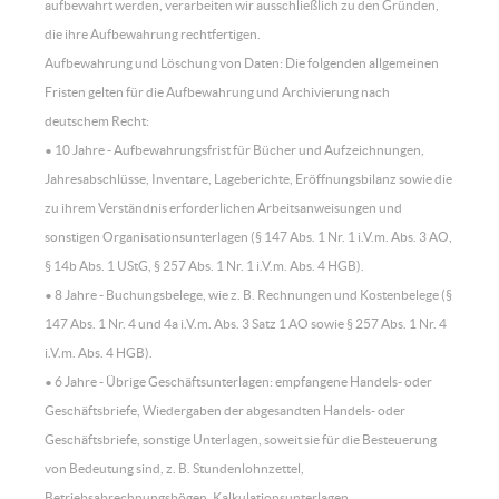
aufbewahrt werden, verarbeiten wir ausschließlich zu den Gründen,
die ihre Aufbewahrung rechtfertigen.
Aufbewahrung und Löschung von Daten: Die folgenden allgemeinen
Fristen gelten für die Aufbewahrung und Archivierung nach
deutschem Recht:
• 10 Jahre - Aufbewahrungsfrist für Bücher und Aufzeichnungen,
Jahresabschlüsse, Inventare, Lageberichte, Eröffnungsbilanz sowie die
zu ihrem Verständnis erforderlichen Arbeitsanweisungen und
sonstigen Organisationsunterlagen (§ 147 Abs. 1 Nr. 1 i.V.m. Abs. 3 AO,
§ 14b Abs. 1 UStG, § 257 Abs. 1 Nr. 1 i.V.m. Abs. 4 HGB).
• 8 Jahre - Buchungsbelege, wie z. B. Rechnungen und Kostenbelege (§
147 Abs. 1 Nr. 4 und 4a i.V.m. Abs. 3 Satz 1 AO sowie § 257 Abs. 1 Nr. 4
i.V.m. Abs. 4 HGB).
• 6 Jahre - Übrige Geschäftsunterlagen: empfangene Handels- oder
Geschäftsbriefe, Wiedergaben der abgesandten Handels- oder
Geschäftsbriefe, sonstige Unterlagen, soweit sie für die Besteuerung
von Bedeutung sind, z. B. Stundenlohnzettel,
Betriebsabrechnungsbögen, Kalkulationsunterlagen,