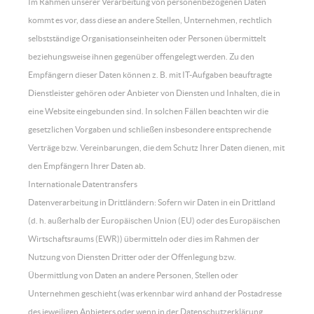
Im Rahmen unserer Verarbeitung von personenbezogenen Daten
kommt es vor, dass diese an andere Stellen, Unternehmen, rechtlich
selbstständige Organisationseinheiten oder Personen übermittelt
beziehungsweise ihnen gegenüber offengelegt werden. Zu den
Empfängern dieser Daten können z. B. mit IT-Aufgaben beauftragte
Dienstleister gehören oder Anbieter von Diensten und Inhalten, die in
eine Website eingebunden sind. In solchen Fällen beachten wir die
gesetzlichen Vorgaben und schließen insbesondere entsprechende
Verträge bzw. Vereinbarungen, die dem Schutz Ihrer Daten dienen, mit
den Empfängern Ihrer Daten ab.
Internationale Datentransfers
Datenverarbeitung in Drittländern: Sofern wir Daten in ein Drittland
(d. h. außerhalb der Europäischen Union (EU) oder des Europäischen
Wirtschaftsraums (EWR)) übermitteln oder dies im Rahmen der
Nutzung von Diensten Dritter oder der Offenlegung bzw.
Übermittlung von Daten an andere Personen, Stellen oder
Unternehmen geschieht (was erkennbar wird anhand der Postadresse
des jeweiligen Anbieters oder wenn in der Datenschutzerklärung