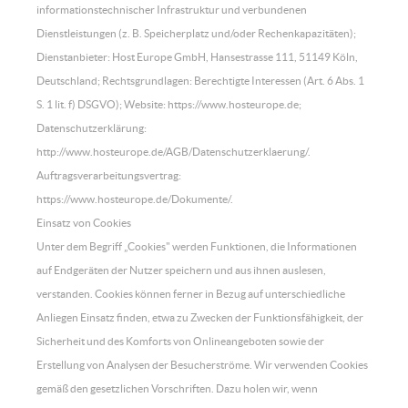
informationstechnischer Infrastruktur und verbundenen
Dienstleistungen (z. B. Speicherplatz und/oder Rechenkapazitäten);
Dienstanbieter: Host Europe GmbH, Hansestrasse 111, 51149 Köln,
Deutschland; Rechtsgrundlagen: Berechtigte Interessen (Art. 6 Abs. 1
S. 1 lit. f) DSGVO); Website: https://www.hosteurope.de;
Datenschutzerklärung:
http://www.hosteurope.de/AGB/Datenschutzerklaerung/.
Auftragsverarbeitungsvertrag:
https://www.hosteurope.de/Dokumente/.
Einsatz von Cookies
Unter dem Begriff „Cookies" werden Funktionen, die Informationen
auf Endgeräten der Nutzer speichern und aus ihnen auslesen,
verstanden. Cookies können ferner in Bezug auf unterschiedliche
Anliegen Einsatz finden, etwa zu Zwecken der Funktionsfähigkeit, der
Sicherheit und des Komforts von Onlineangeboten sowie der
Erstellung von Analysen der Besucherströme. Wir verwenden Cookies
gemäß den gesetzlichen Vorschriften. Dazu holen wir, wenn