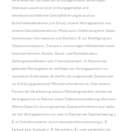
verarbeiten wir die Daten auf Grundlage unserer berechtigten
Interessen sowohl an einer ordnungsgemäßen und
betriebswirtschaftlichen Geschäftsführung als auch an
Sicherheitsmaßnahmen zum Schutz unserer Vertragspartner und
unseres Geschäftsbetriebs vor Missbrauch, Gefährdung ihrer Daten,
Geheimnisse, Informationen und Rechte (z. B. zur Beteiligung von
Telekommunikations-, Transport- und sonstigen Hilfsdiensten sowie
Subunternehmern, Banken, Steuer- und Rechtsberatern,
Zahlungsdienstleistern oder Finanzbehörden). Im Rahmen des
geltenden Rechts geben wir die Daten von Vertragspartnern nur
insoweit an Dritte weiter, als dies für die vorgenannten Zwecke oder
zur Erfüllung gesetzlicher Pflichten erforderlich ist. Über weitere
Formen der Verarbeitung, etwa zu Marketingzwecken, werden die
Vertragspartner im Rahmen dieser Datenschutzerklärung informiert.
Welche Daten für die vorgenannten Zwecke erforderlich sind, teilen
wir den Vertragspartnern vor oder im Rahmen der Datenerhebung, z.
B. in Onlineformularen, durch besondere Kennzeichnung (z. B.
Farben) bzw. Symbole (z. B. Sternchen o. Ä.), oder persönlich mit.