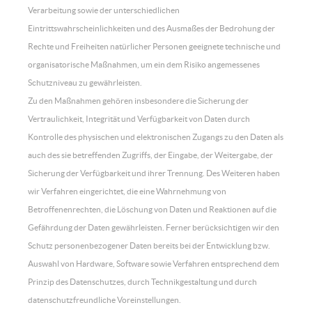
Verarbeitung sowie der unterschiedlichen
Eintrittswahrscheinlichkeiten und des Ausmaßes der Bedrohung der
Rechte und Freiheiten natürlicher Personen geeignete technische und
organisatorische Maßnahmen, um ein dem Risiko angemessenes
Schutzniveau zu gewährleisten.
Zu den Maßnahmen gehören insbesondere die Sicherung der
Vertraulichkeit, Integrität und Verfügbarkeit von Daten durch
Kontrolle des physischen und elektronischen Zugangs zu den Daten als
auch des sie betreffenden Zugriffs, der Eingabe, der Weitergabe, der
Sicherung der Verfügbarkeit und ihrer Trennung. Des Weiteren haben
wir Verfahren eingerichtet, die eine Wahrnehmung von
Betroffenenrechten, die Löschung von Daten und Reaktionen auf die
Gefährdung der Daten gewährleisten. Ferner berücksichtigen wir den
Schutz personenbezogener Daten bereits bei der Entwicklung bzw.
Auswahl von Hardware, Software sowie Verfahren entsprechend dem
Prinzip des Datenschutzes, durch Technikgestaltung und durch
datenschutzfreundliche Voreinstellungen.