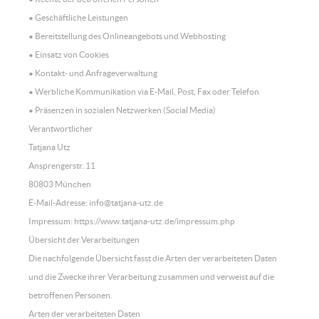
• Geschäftliche Leistungen
• Bereitstellung des Onlineangebots und Webhosting
• Einsatz von Cookies
• Kontakt- und Anfrageverwaltung
• Werbliche Kommunikation via E-Mail, Post, Fax oder Telefon
• Präsenzen in sozialen Netzwerken (Social Media)
Verantwortlicher
Tatjana Utz
Ansprengerstr. 11
80803 München
E-Mail-Adresse: info@tatjana-utz.de
Impressum: https://www.tatjana-utz.de/impressum.php
Übersicht der Verarbeitungen
Die nachfolgende Übersicht fasst die Arten der verarbeiteten Daten
und die Zwecke ihrer Verarbeitung zusammen und verweist auf die
betroffenen Personen.
Arten der verarbeiteten Daten