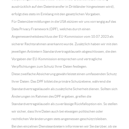
ausdrücklich auf den Datentransfer in Drittländer hingewiesen wird),
erfolgt dies stets im Einklang mit den gesetzlichen Vorgaben.
Für Datenübermittlungen in die USA stützen wir uns vorrangig auf das
Data Privacy Framework (DPF), welches durch einen
Angemessenheitsbeschluss der EU-Kommission vom 10.07.2023 als
sicherer Rechtsrahmen anerkannt wurde. Zusätzlich haben wir mit den
jeweiligen Anbietern Standardvertragsklauseln abgeschlossen, die den
Vorgaben der EU-Kommission entsprechen und vertragliche
Verpflichtungen zum Schutz Ihrer Daten festlegen.
Diese zweifache Absicherung gewährleistet einen umfassenden Schutz
Ihrer Daten: Das DPF bildet die primäre Schutzebene, während die
Standardvertragsklauseln als zusätzliche Sicherheit dienen. Sollten sich
Änderungen im Rahmen des DPF ergeben, greifen die
Standardvertragsklauseln als zuverlässige Rückfalloption ein. So stellen
wir sicher, dass Ihre Daten auch bei etwaigen politischen oder
rechtlichen Veränderungen stets angemessen geschützt bleiben.
Bei den einzelnen Diensteanbietern informieren wir Sie darüber, ob sie