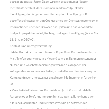
beträgt bis zu zwei Jahre. Dabei wird ein pseudonymer Nutzer-
Identifikator erstellt, der zusammen mit dem Zeitpunkt der
Einwilligung, den Angaben zum Umfang der Einwilligung (z. B.
betreffende Kategorien von Cookies und/oder Diensteanbieter) sowie
Informationen über den Browser, das System und das verwendete
Endgerät gespeichert wird; Rechtsgrundlagen: Einwilligung (Art. 6 Abs.
1 S. 1 lit. a) DSGVO).
Kontakt- und Anfrageverwaltung
Bei der Kontaktaufnahme mit uns (z. B. per Post, Kontaktformular, E-
Mail, Telefon oder via soziale Medien) sowie im Rahmen bestehender
Nutzer- und Geschäftsbeziehungen werden die Angaben der
anfragenden Personen verarbeitet, soweit dies zur Beantwortung der
Kontaktanfragen und etwaiger angefragter Maßnahmen erforderlich
ist.
• Verarbeitete Datenarten: Kontaktdaten (z. B. Post- und E-Mail-
Adressen oder Telefonnummern); Inhaltsdaten (z. B. textliche oder
bildliche Nachrichten und Beiträge sowie die sie betreffenden