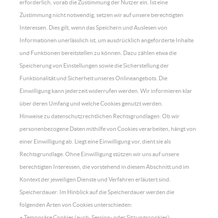
erforderlich, vorab die Zustimmung der Nutzer ein. Ist eine
Zustimmung nicht notwendig, setzen wir auf unsere berechtigten
Interessen. Dies gilt, wenn das Speichern und Auslesen von
Informationen unerlässlich ist, um ausdrücklich angeforderte Inhalte
und Funktionen bereitstellen zu können. Dazu zählen etwa die
Speicherung von Einstellungen sowie die Sicherstellung der
Funktionalität und Sicherheit unseres Onlineangebots. Die
Einwilligung kann jederzeit widerrufen werden. Wir informieren klar
über deren Umfang und welche Cookies genutzt werden.
Hinweise zu datenschutzrechtlichen Rechtsgrundlagen: Ob wir
personenbezogene Daten mithilfe von Cookies verarbeiten, hängt von
einer Einwilligung ab. Liegt eine Einwilligung vor, dient sie als
Rechtsgrundlage. Ohne Einwilligung stützen wir uns auf unsere
berechtigten Interessen, die vorstehend in diesem Abschnitt und im
Kontext der jeweiligen Dienste und Verfahren erläutert sind.
Speicherdauer: Im Hinblick auf die Speicherdauer werden die
folgenden Arten von Cookies unterschieden:
• Temporäre Cookies (auch: Session- oder Sitzungscookies):