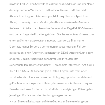
protokolliert. Zu den Serverlogfiles können die Adresse und der Name
der abgerufenen Webseiten und Dateien, Datum und Uhrzeit des
Abrufs, übertragene Datenmengen, Meldung über erfolgreichen
Abruf, Browsertyp nebst Version, das Betriebssystem des Nutzers,
Referrer URL (die zuvor besuchte Seite) und im Regelfall IP-Adressen
und der anfragende Provider gehören. Die Serverlogfiles können zum
einen zu Sicherheitszwecken eingesetzt werden, z. B. um eine
Überlastung der Server zu vermeiden (insbesondere im Fall von
missbräuchlichen Angriffen, sogenannten DDoS-Attacken), und zum
anderen, um die Auslastung der Server und ihre Stabilität
sicherzustellen; Rechtsgrundlagen: Berechtigte Interessen (Art. 6 Abs.
1 S. 1 lit. f) DSGVO). Löschung von Daten: Logfile-Informationen
werden für die Dauer von maximal 30 Tagen gespeichert und danach
gelöscht oder anonymisiert. Daten, deren weitere Aufbewahrung zu
Beweiszwecken erforderlich ist, sind bis zur endgültigen Klärung des
jeweiligen Vorfalls von der Löschung ausgenommen.
• Host Europe: Leistungen auf dem Gebiet der Bereitstellung von