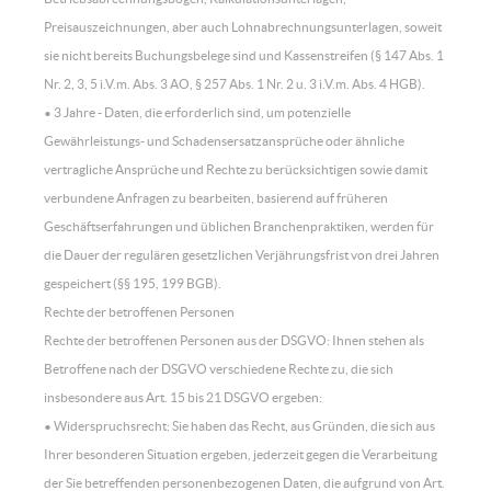
Preisauszeichnungen, aber auch Lohnabrechnungsunterlagen, soweit
sie nicht bereits Buchungsbelege sind und Kassenstreifen (§ 147 Abs. 1
Nr. 2, 3, 5 i.V.m. Abs. 3 AO, § 257 Abs. 1 Nr. 2 u. 3 i.V.m. Abs. 4 HGB).
• 3 Jahre - Daten, die erforderlich sind, um potenzielle
Gewährleistungs- und Schadensersatzansprüche oder ähnliche
vertragliche Ansprüche und Rechte zu berücksichtigen sowie damit
verbundene Anfragen zu bearbeiten, basierend auf früheren
Geschäftserfahrungen und üblichen Branchenpraktiken, werden für
die Dauer der regulären gesetzlichen Verjährungsfrist von drei Jahren
gespeichert (§§ 195, 199 BGB).
Rechte der betroffenen Personen
Rechte der betroffenen Personen aus der DSGVO: Ihnen stehen als
Betroffene nach der DSGVO verschiedene Rechte zu, die sich
insbesondere aus Art. 15 bis 21 DSGVO ergeben:
• Widerspruchsrecht: Sie haben das Recht, aus Gründen, die sich aus
Ihrer besonderen Situation ergeben, jederzeit gegen die Verarbeitung
der Sie betreffenden personenbezogenen Daten, die aufgrund von Art.