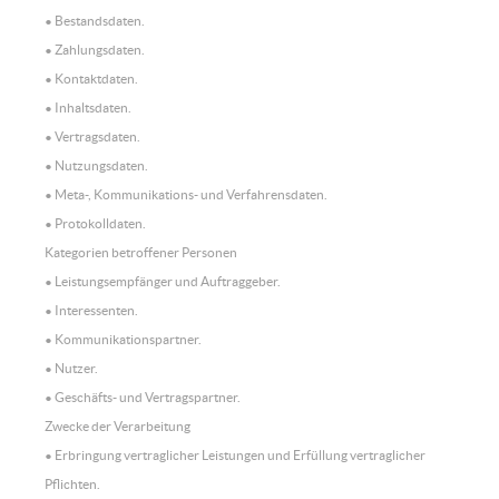
• Bestandsdaten.
• Zahlungsdaten.
• Kontaktdaten.
• Inhaltsdaten.
• Vertragsdaten.
• Nutzungsdaten.
• Meta-, Kommunikations- und Verfahrensdaten.
• Protokolldaten.
Kategorien betroffener Personen
• Leistungsempfänger und Auftraggeber.
• Interessenten.
• Kommunikationspartner.
• Nutzer.
• Geschäfts- und Vertragspartner.
Zwecke der Verarbeitung
• Erbringung vertraglicher Leistungen und Erfüllung vertraglicher
Pflichten.